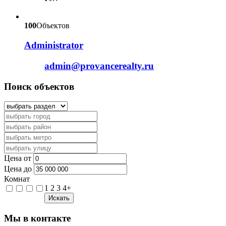
100
Объектов
Administrator
admin@provancerealty.ru
Поиск объектов
Цена от
Цена до
Комнат
1
2
3
4+
Искать
Мы в контакте